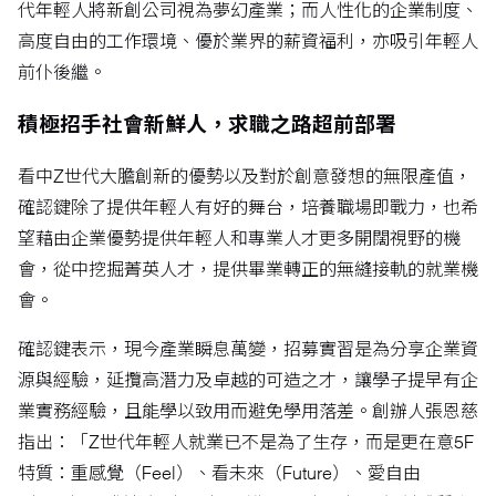
代年輕人將新創公司視為夢幻產業；而人性化的企業制度、
高度自由的工作環境、優於業界的薪資福利，亦吸引年輕人
前仆後繼。
積極招手社會新鮮人，求職之路超前部署
看中Z世代大膽創新的優勢以及對於創意發想的無限產值，
確認鍵除了提供年輕人有好的舞台，培養職場即戰力，也希
望藉由企業優勢提供年輕人和專業人才更多開闊視野的機
會，從中挖掘菁英人才，提供畢業轉正的無縫接軌的就業機
會。
確認鍵表示，現今產業瞬息萬變，招募實習是為分享企業資
源與經驗，延攬高潛力及卓越的可造之才，讓學子提早有企
業實務經驗，且能學以致用而避免學用落差。創辦人張恩慈
指出：「Z世代年輕人就業已不是為了生存，而是更在意5F
特質：重感覺（Feel）、看未來（Future）、愛自由