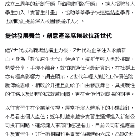
成立三周年的新創行銷「確認鍵網路行銷」，擴大招聘各大
學生加入「實習生計畫」，協助莘莘學子快速連結產學界，
也期盼能提前深入校園發掘好人才。
提供發展舞台，創意產業席捲數位新世代
繼Y世代成為職場結構主力後，Z世代為企業注入永續新
血。身為「數位原生世代」領頭羊，這群年輕人勇於挑戰、
熱愛分享、手機不離身，就怕錯過任何最新資訊，在社群上
亦有極高影響力。調查顯示，Z世代年輕人對於工作價值跳
脫傳統思維，相較於升遷且能給予自由發展舞台、具挑戰性
的任務以及即時的成就感回饋，更符合他們對職場的期待。
以往實習生在企業單位裡，經常扮演大體系下的小螺絲釘，
不易看出個人產值；近年則越來越多實習生選擇進入新創公
司投石問路。確認鍵人事部門經理指出，目前公司新進應屆
生及實習生，非行銷相關科系畢業佔總體約六成，凸顯Z世