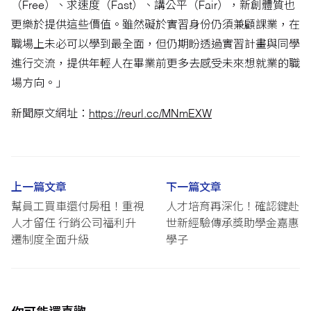
（Free）、求速度（Fast）、講公平（Fair），新創體質也
更樂於提供這些價值。雖然礙於實習身份仍須兼顧課業，在
職場上未必可以學到最全面，但仍期盼透過實習計畫與同學
進行交流，提供年輕人在畢業前更多去感受未來想就業的職
場方向。」
新聞原文網址：
https://reurl.cc/MNmEXW
上一篇文章
下一篇文章
幫員工買車還付房租！重視
人才培育再深化！確認鍵赴
人才留任 行銷公司福利升
世新經驗傳承獎助學金嘉惠
遷制度全面升級
學子