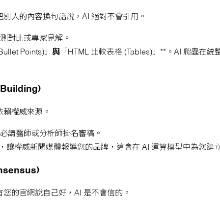
把別人的內容換句話說，AI 絕對不會引用。
測對比或專家見解。
et Points)」
與
「HTML 比較表格 (Tables)」**。AI
Building)
依賴權威來源。
必請醫師或分析師掛名審稿。
l PR)，讓權威新聞媒體報導您的品牌，這會在 AI 運算模型中為
sensus)
有您的官網說自己好，AI 是不會信的。