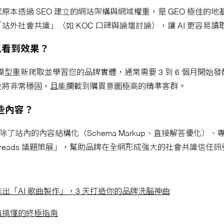
本透過 SEO 建立的網站架構與網域權重，是 GEO 極佳的
外社會共識」（如 KOC 口碑與論壇討論），讓 AI 更容易
可以看到效果？
AI 模型重新爬取並學習您的品牌實體，通常需要 3 到 6 個月開始發
位將非常穩固，且能攔截到購買意圖極高的精準客群。
哪些內容？
除了站內的內容結構化（Schema Markup、直接解答優化
Threads 議題策展」，幫助品牌在全網形成強大的社會共識信任訊
「AI 歌曲製作」，3 天打造你的品牌洗腦神曲
篇搞懂的終極指南