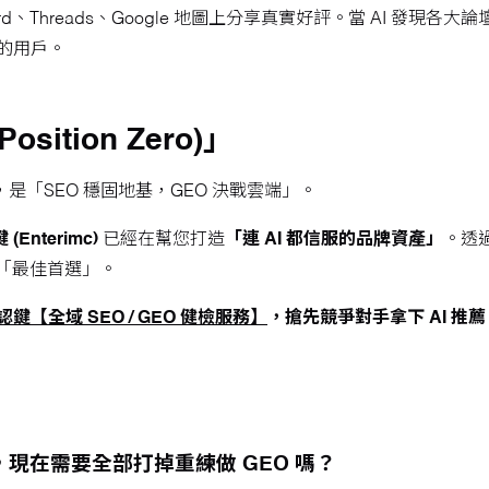
card、Threads、Google 地圖上分享真實好評。當 AI 
的用戶。
sition Zero)」
是「SEO 穩固地基，GEO 決戰雲端」。
(Enterimc)
已經在幫您打造
「連 AI 都信服的品牌資產」
。透
的「最佳首選」。
鍵【全域 SEO / GEO 健檢服務】
，搶先競爭對手拿下 AI 推薦
，現在需要全部打掉重練做 GEO 嗎？