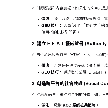
AI 討厭廢話和內容農場。如果您的文章只是
做法：
提供網路上稀缺的獨家數據、實
GEO 技巧：
大量使用**「條列式重點 (Bull
使用者的比較型問題。
2. 建立 E-E-A-T 權威背書 (Authority 
AI 害怕給出錯誤資訊（幻覺），因此它極度
做法：
若您是保健食品或金融產業，務
GEO 技巧：
透過數位公關 (Digita
3. 創造跨平台的社會共識 (Social Con
AI 推薦產品時，會掃描全網的評價。如果只
做法：
啟動
KOC 螞蟻雄兵策略
。