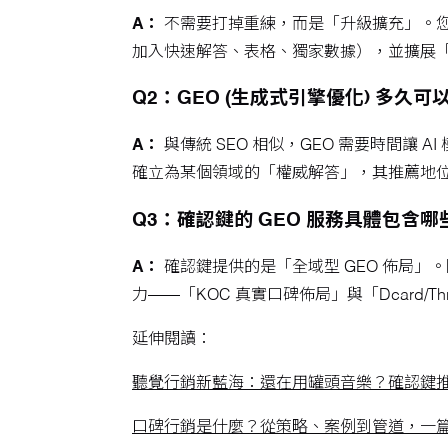
A：
不需要打掉重練，而是「升級擴充」。您原
加入快速解答、表格、獨家數據），並擴展「站
Q2：GEO (生成式引擎優化) 多久
A：
與傳統 SEO 相似，GEO 需要時間讓 
確立為某個領域的「權威解答」，其推薦地
Q3：確認鍵的 GEO 服務具體包含
A：
確認鍵提供的是「全域型 GEO 佈局」。
力——「KOC 真實口碑佈局」與「Dcard/
延伸閱讀：
聽覺行銷新藍海：還在用罐頭音樂？確認鍵推出
口碑行銷是什麼？從策略、案例到管道，一