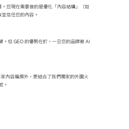
地基。您現在需要做的是優化「內容結構」（如
讀取並信任您的內容。
酵。但 GEO 的優勢在於，一旦您的品牌被 AI
）、專家內容編撰外，更結合了我們獨家的外圍火
號。