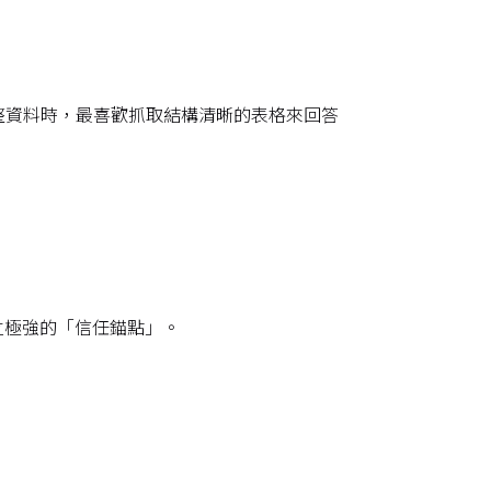
 爬蟲在統整資料時，最喜歡抓取結構清晰的表格來回答
您建立極強的「信任錨點」。