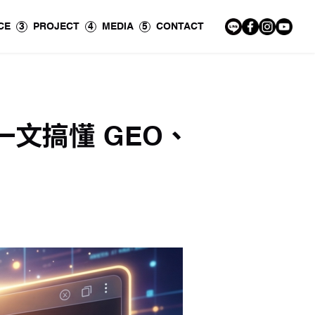
CE
3
PROJECT
4
MEDIA
5
CONTACT
一文搞懂 GEO、