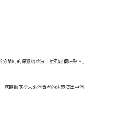
我三款成分單純的保濕精華液，並列出優缺點。
」
」裡，您將徹底從未來消費者的決策清單中消