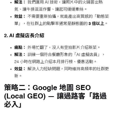
解法：
我們運用 AI 技術，讓照片中的火鍋冒出熱
氣、讓牛排滋滋作響、讓起司緩緩牽絲。
效益：
不需要重新拍攝，就能產出高質感的「動態菜
單」，在社群上的點擊率通常是靜態圖的
3 倍以上
。
2. AI 虛擬店長介紹
痛點：
外場忙翻了，沒人有空拍影片介紹新菜。
解法：
訓練一個符合餐廳形象的「AI 虛擬店員」，
24 小時在網路上介紹本月排行榜、優惠活動。
效益：
解決人力短缺問題，同時維持高頻率的社群更
新。
策略二：Google 地圖 SEO
(Local GEO) — 讓過路客「路過
必入」