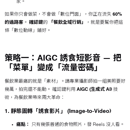
家。
如果你只會做菜，不會做「數位門面」，你正在流失
60%
的過路客
。
確認鍵
的
「餐飲全域行銷」
，就是要幫你把這
條「數位動線」鋪好。
策略一：AIGC 誘食短影音 — 把
「菜單」變成「流量密碼」
餐飲業最痛的就是「素材」。請專業攝影師拍一組美照要好
幾萬，拍完還不能動。 確認鍵利用
AIGC (生成式 AI)
技
術，為餐飲業帶來兩大革命：
1. 靜態圖轉「誘食影片」 (Image-to-Video)
痛點：
只有幾張普通的食物照片，發 Reels 沒人看。