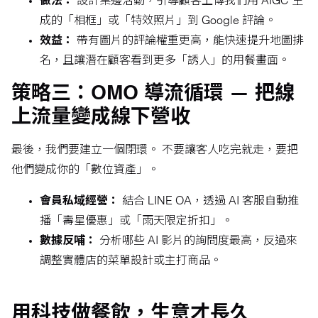
做法：
設計桌邊活動，引導顧客上傳我們用 AIGC 生
成的「相框」或「特效照片」到 Google 評論。
效益：
帶有圖片的評論權重更高，能快速提升地圖排
名，且讓潛在顧客看到更多「誘人」的用餐畫面。
策略三：OMO 導流循環 — 把線
上流量變成線下營收
最後，我們要建立一個閉環。 不要讓客人吃完就走，要把
他們變成你的「數位資產」。
會員私域經營：
結合 LINE OA，透過 AI 客服自動推
播「壽星優惠」或「雨天限定折扣」。
數據反哺：
分析哪些 AI 影片的詢問度最高，反過來
調整實體店的菜單設計或主打商品。
用科技做餐飲，生意才長久