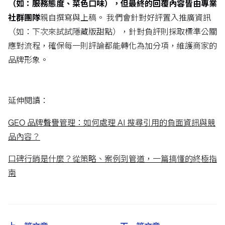
（如：服務態度、菜色口味），但最終的回覆內容皆由專業
社群團隊
親自撰寫與上稿。 我們會針對好評置入推廣資訊
（如：下次來試試隱藏版甜點），針對負評則採取標準公關
應對流程，確保每一則評論都能轉化為加分項，維護商家的
品牌形象。
延伸閱讀：
GEO 品牌聲譽管理：如何處理 AI 搜尋引用的負面資訊與競
品內容？
口碑行銷是什麼？從策略、案例到管道，一篇搞懂的終極指
南