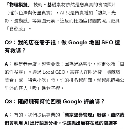
「物理模擬」
技術。基礎素材依然是您真實的食物照片
（確保色澤與份量真實），AI 只是負責增加「熱氣、光
影、流動感」等氛圍元素。這反而比過度修圖的照片更具
「食慾感」。
Q2：我的店在巷子裡，做 Google 地圖 SEO 還
有救嗎？
A：
越是巷弄店，越需要做！因為過路客少，你更依賴「目
的性搜尋」。透過 Local GEO，當客人在附近搜「隱藏版
美食」或「特色小吃」時，你的排名越前面，就越能把幾公
里外的客人「吸」進巷子裡。
Q3：確認鍵有幫忙回覆 Google 評論嗎？
A：
有的。我們提供專業的
「商家聲譽管理」服務。雖然我
們會利用 AI 進行語意分析，快速抓出顧客在意的關鍵字