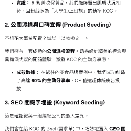
實證：
針對美妝保養品，我們能篩選出肌膚狀況相
符、且粉絲多為「大學生/上班族」的精準 KOC。
2. 公關派樣與口碑宣傳 (Product Seeding)
不想花大筆業配費？試試「以物換文」。
我們擁有一套成熟的
公關派樣流程
。透過設計精美的禮盒與
具備儀式感的開箱體驗，激發 KOC 的主動分享慾。
成效數據：
在過往的零食品牌案例中，我們成功創造
了高達
60% 的主動分享率
，CP 值遠超傳統廣告投
放。
3. SEO 關鍵字埋設 (Keyword Seeding)
這是確認鍵與一般經紀公司的最大差異。
我們會在給 KOC 的 Brief (需求單) 中，巧妙地置入
GEO 關