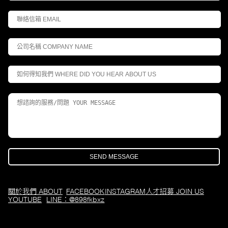
關於我們 ABOUT
FACEBOOK
INSTAGRAM
人才招募 JOIN US
YOUTUBE
LINE：@898fkbxz