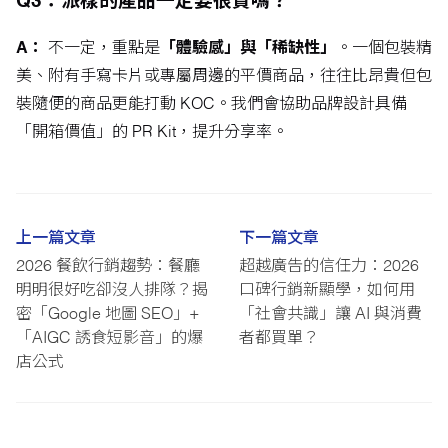
Q3：派樣的產品一定要很貴嗎？
A：
不一定，重點是
「體驗感」與「稀缺性」
。一個包裝精
美、附有手寫卡片或專屬周邊的平價商品，往往比昂貴但包
裝隨便的商品更能打動 KOC。我們會協助品牌設計具備
「開箱價值」的 PR Kit，提升分享率。
上一篇文章
下一篇文章
2026 餐飲行銷趨勢：餐廳
超越廣告的信任力：2026
明明很好吃卻沒人排隊？揭
口碑行銷新顯學，如何用
密「Google 地圖 SEO」+
「社會共識」讓 AI 與消費
「AIGC 誘食短影音」的爆
者都買單？
店公式