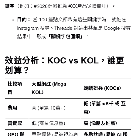
鍵字
（例如：#2026保濕推薦 #XX產品災情實測）。
目的：
當 100 篇貼文都帶有這些關鍵字時，就能在
Instagram 搜尋、Threads 討論串甚至是 Google 搜尋
結果中，形成
「關鍵字包圍網」
。
效益分析：KOC vs KOL，誰更
划算？
比較項
大型網紅 (Mega
螞蟻雄兵 (KOCs)
目
KOL)
低 (單篇 < 5千 或 互
費用
高 (單篇 10萬+)
惠)
真實感
低 (商業氣息重)
高 (像朋友推薦)
GEO 權
單點爆發 (易被視為廣
多點共識 (易被 AI 採