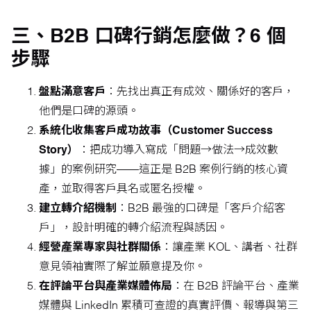
三、B2B 口碑行銷怎麼做？6 個
步驟
盤點滿意客戶
：先找出真正有成效、關係好的客戶，
他們是口碑的源頭。
系統化收集客戶成功故事（Customer Success
Story）
：把成功導入寫成「問題→做法→成效數
據」的案例研究——這正是 B2B 案例行銷的核心資
產，並取得客戶具名或匿名授權。
建立轉介紹機制
：B2B 最強的口碑是「客戶介紹客
戶」，設計明確的轉介紹流程與誘因。
經營產業專家與社群關係
：讓產業 KOL、講者、社群
意見領袖實際了解並願意提及你。
在評論平台與產業媒體佈局
：在 B2B 評論平台、產業
媒體與 LinkedIn 累積可查證的真實評價、報導與第三