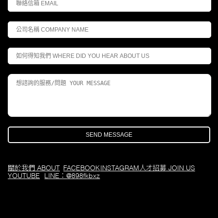
關於我們 ABOUT
FACEBOOK
INSTAGRAM
人才招募 JOIN US
YOUTUBE
LINE：@898fkbxz