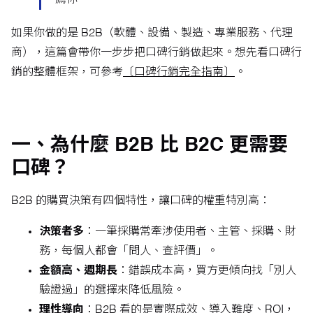
薦你。
如果你做的是 B2B（軟體、設備、製造、專業服務、代理
商），這篇會帶你一步步把口碑行銷做起來。想先看口碑行
銷的整體框架，可參考
〔口碑行銷完全指南〕
。
一、為什麼 B2B 比 B2C 更需要
口碑？
B2B 的購買決策有四個特性，讓口碑的權重特別高：
決策者多
：一筆採購常牽涉使用者、主管、採購、財
務，每個人都會「問人、查評價」。
金額高、週期長
：錯誤成本高，買方更傾向找「別人
驗證過」的選擇來降低風險。
理性導向
：B2B 看的是實際成效、導入難度、ROI，