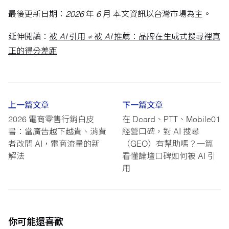
最後更新日期：2026 年 6 月
本文資訊以台灣市場為主。
延伸閱讀：
被 AI 引用 ≠ 被 AI 推薦：品牌在生成式搜尋裡真
正的得分差距
上一篇文章
下一篇文章
2026 電商零售行銷白皮
在 Dcard、PTT、Mobile01
書：當廣告越下越貴、消費
經營口碑，對 AI 搜尋
者改問 AI，電商流量的新
（GEO）有幫助嗎？一篇
解法
看懂論壇口碑如何被 AI 引
用
你可能還喜歡