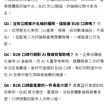
介紹與專家背書為主，平台偏向官網案例頁、LinkedIn、產
業媒體與評論平台；B2C 則以開箱、評論與社群分享為
主。
Q3：沒有公開客戶名稱的權限，還能做 B2B 口碑嗎？
可
以。改用匿名化案例（以產業、規模、成效數據描述，不具
名），搭配第三方評論與產業媒體報導，一樣能建立可信
度。
Q4：B2B 口碑行銷對 AI 搜尋有幫助嗎？
有。企業採購者
也會用 AI 查廠商，而 AI 大量參考案例、媒體與第三方評價
來決定推薦誰。做好可查證的 B2B 口碑，等於同時提升你
在 AI 答案中被引用與被推薦的機會。
Q5：B2B 口碑最重要的一件事是什麼？
真實且可查證的成
效案例。B2B 買方理性、重風險，沒有具體數據與真實見
證，口碑很難說服多人決策小組。