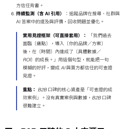
方信任背書。
持續監測（含 AI 引用）
：追蹤品牌在搜尋、社群與
AI 答案中的提及與評價，回收問題並優化。
實用見證框架（可直接套用）：
「我們過去
面臨〔痛點〕，導入〔你的品牌／方案〕
後，在〔時間〕內達成了〔具體數據／
ROI〕的成長。」用這個句型，就能把一句
模糊的好評，變成 AI 與買方都信任的可查證
見證。
重點：
B2B 口碑的核心資產是「可查證的成
效案例」。沒有真實案例與數據，B2B 口碑
很難建立。