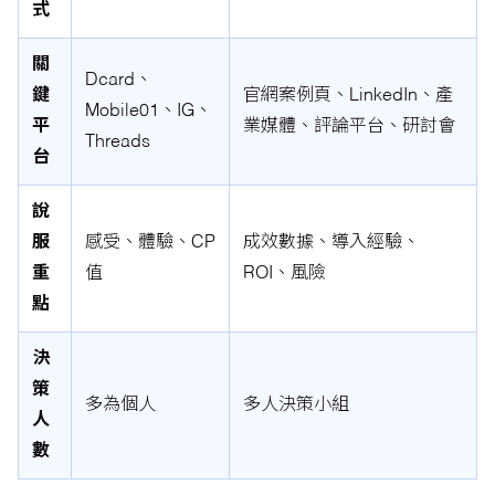
式
關
Dcard、
鍵
官網案例頁、LinkedIn、產
Mobile01、IG、
平
業媒體、評論平台、研討會
Threads
台
說
服
感受、體驗、CP
成效數據、導入經驗、
重
值
ROI、風險
點
決
策
多為個人
多人決策小組
人
數