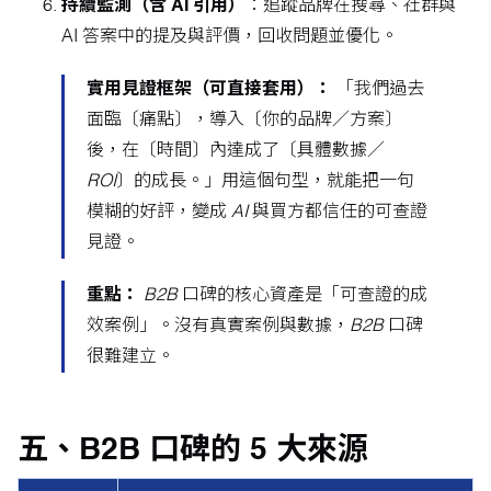
持續監測（含 AI 引用）
：追蹤品牌在搜尋、社群與
AI 答案中的提及與評價，回收問題並優化。
實用見證框架（可直接套用）：
「我們過去
面臨〔痛點〕，導入〔你的品牌／方案〕
後，在〔時間〕內達成了〔具體數據／
ROI〕的成長。」用這個句型，就能把一句
模糊的好評，變成 AI 與買方都信任的可查證
見證。
重點：
B2B 口碑的核心資產是「可查證的成
效案例」。沒有真實案例與數據，B2B 口碑
很難建立。
五、B2B 口碑的 5 大來源