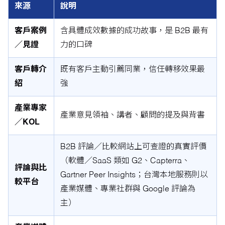
來源
說明
客戶案例
含具體成效數據的成功故事，是 B2B 最有
／見證
力的口碑
客戶轉介
既有客戶主動引薦同業，信任轉移效果最
紹
強
產業專家
產業意見領袖、講者、顧問的提及與背書
／KOL
B2B 評論／比較網站上可查證的真實評價
（軟體／SaaS 類如 G2、Capterra、
評論與比
Gartner Peer Insights；台灣本地服務則以
較平台
產業媒體、專業社群與 Google 評論為
主）