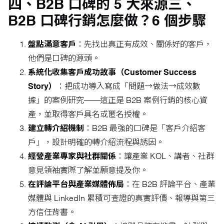
四、B2B 口碑的 5 大來源三、
B2B 口碑行銷怎麼做？6 個步驟
盤點滿意客戶
：先找出真正有成效、關係好的客戶，
他們是口碑的源頭。
系統化收集客戶成功故事（Customer Success
Story）
：把成功導入寫成「問題→做法→成效數
據」的案例研究——這正是 B2B 案例行銷的核心資
產，並取得客戶具名或匿名授權。
建立轉介紹機制
：B2B 最強的口碑是「客戶介紹客
戶」，設計明確的轉介紹流程與誘因。
經營產業專家與社群關係
：讓產業 KOL、講者、社群
意見領袖實際了解並願意提及你。
在評論平台與產業媒體佈局
：在 B2B 評論平台、產業
媒體與 LinkedIn 累積可查證的真實評價、報導與第三
方信任背書。