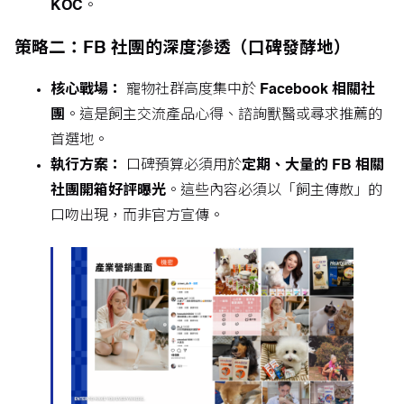
KOC
。
策略二：FB 社團的深度滲透（口碑發酵地）
核心戰場：
寵物社群高度集中於
Facebook 相關社
團
。這是飼主交流產品心得、諮詢獸醫或尋求推薦的
首選地。
執行方案：
口碑預算必須用於
定期、大量的 FB 相關
社團開箱好評曝光
。這些內容必須以「飼主傳散」的
口吻出現，而非官方宣傳。