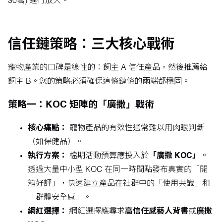
30萬) 進行放大。
信任鏈策略：三大核心戰術
寵物產業的口碑是線性的：飼主 A 信任產品，然後推薦給
飼主 B。您的策略必須確保這條鏈條的兩端都穩固。
策略一：KOC 矩陣的「廣撒」戰術
核心痛點：
寵物產品的有效性通常難以用肉眼判斷
（如保健品）。
執行方案：
檔期活動預算應投入於
「廣撒 KOC」
。
透過大量中小型 KOC 在同一時間點發布真實的「開
箱好評」，快速建立產品在社群中的「使用共識」和
「群體安全感」。
網紅選擇：
網紅選擇應尋求
高信任感藝人背書
或
廣撒