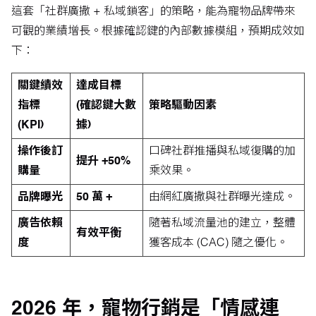
這套「社群廣撒 + 私域鎖客」的策略，能為寵物品牌帶來
可觀的業績增長。根據確認鍵的內部數據模組，預期成效如
下：
關鍵績效
達成目標
指標
(確認鍵大數
策略驅動因素
(KPI)
據)
操作後訂
口碑社群推播與私域復購的加
提升 +50%
購量
乘效果。
品牌曝光
50 萬 +
由網紅廣撒與社群曝光達成。
廣告依賴
隨著私域流量池的建立，整體
有效平衡
度
獲客成本 (CAC) 隨之優化。
2026 年，寵物行銷是「情感連