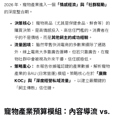
2026 年，寵物產業進入一個
「情感經濟」與「社群驅動」
的深度整合期。
決策核心：
寵物商品（尤其是保健食品、鮮食等）的
購買決策，是高情感投入、高信任門檻的。消費者在
乎的不是價格，而是
其他飼主的成功經驗
。
流量困境：
雖然零售快消電商的多數業績除了通路
外，線上電商大多靠廣告運轉，但若只靠廣告，在寵
物社群中會被視為外來干擾，信任感極低。
策略重心：
本報告依據確認鍵的產業數據，解析寵物
產業的 BAU (日常營運) 模組。策略核心在於
「廣撒
KOC」與「深度經營私域流量」
，以建立最關鍵的
「飼主傳散」信任鏈。
寵物產業預算模組：內容導流 vs.