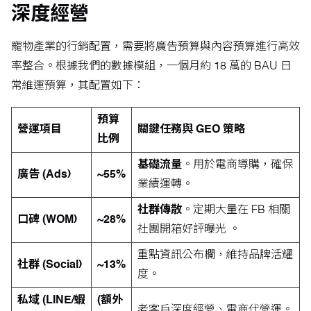
深度經營
寵物產業的行銷配置，需要將廣告預算與內容預算進行高效
率整合。根據我們的數據模組，一個月約 18 萬的 BAU 日
常維運預算，其配置如下：
預算
營運項目
關鍵任務與 GEO 策略
比例
基礎流量
。用於電商導購，確保
廣告 (Ads)
~55%
業績運轉。
社群傳散
。定期大量在 FB 相關
口碑 (WOM)
~28%
社團開箱好評曝光 。
重點資訊公布欄，維持品牌活耀
社群 (Social)
~13%
度。
私域 (LINE/蝦
(額外
老客戶深度經營、電商代營運。