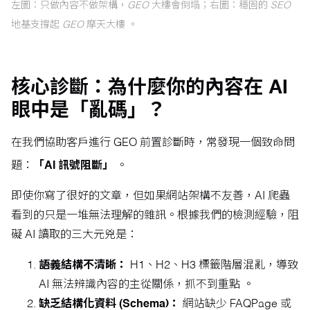
左圖：只做內容不做架構，GEO 大樓會倒塌；右圖：穩固的 SEO
地基支撐起 GEO 摩天大樓 。
核心診斷：為什麼你的內容在 AI
眼中是「亂碼」？
在我們協助客戶進行 GEO 前置診斷時，常發現一個致命問
題：
「AI 訊號阻斷」
。
即使你寫了很好的文章，但如果網站架構不友善，AI 爬蟲
看到的只是一堆無法理解的雜訊。根據我們的檢測經驗，阻
礙 AI 讀取的三大元兇是：
語義結構不清晰：
H1、H2、H3 標籤階層混亂，導致
AI 無法辨識內容的主從關係，抓不到重點 。
缺乏結構化資料 (Schema)：
網站缺少 FAQPage 或