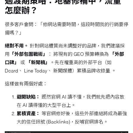
過渡期策略：地基修補中，流量
怎麼辦？
很多客戶會問：「修網站需要時間，這段時間我的行銷要停
擺嗎？」
絕對不用。
針對網站體質尚未調整好的品牌，我們建議採
用
「外部包圍戰術」
： 將現有的 GEO 預算轉換為
「外部
口碑」
或
「新聞稿」
。先在權重高的外部平台（如
Dcard、 Line Today、 新聞媒體）累積品牌收錄量 。
這樣做有兩個好處：
避開缺陷：
既然官網 AI 讀不懂，我們就先把內容放
在 AI 讀得懂的大型平台上。
累積資產：
等官網修好後，這些外部連結將成為最強
大的信任訊號 (Backlinks)，反哺官網排名。