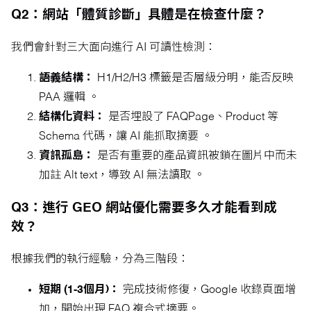
Q2：網站「體質診斷」具體是在檢查什麼？
我們會針對三大面向進行 AI 可讀性檢測：
語義結構：
H1/H2/H3 標籤是否層級分明，能否反映
PAA 邏輯 。
結構化資料：
是否埋設了 FAQPage、Product 等
Schema 代碼，讓 AI 能抓取摘要 。
資訊孤島：
是否有重要的產品資訊被鎖在圖片中而未
加註 Alt text，導致 AI 無法讀取 。
Q3：進行 GEO 網站優化需要多久才能看到成
效？
根據我們的執行經驗，分為三階段：
短期 (1-3個月)：
完成技術修復，Google 收錄頁面增
加，開始出現 FAQ 複合式摘要。