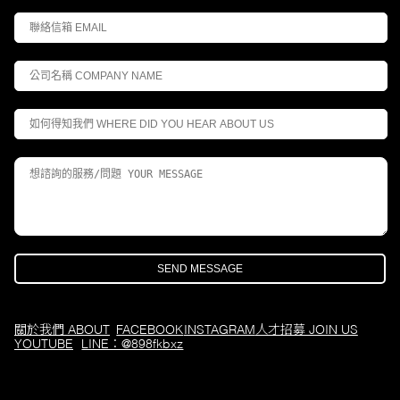
關於我們 ABOUT
FACEBOOK
INSTAGRAM
人才招募 JOIN US
YOUTUBE
LINE：@898fkbxz