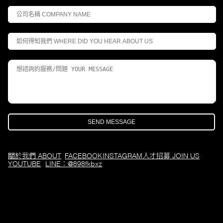
關於我們 ABOUT
FACEBOOK
INSTAGRAM
人才招募 JOIN US
YOUTUBE
LINE：@898fkbxz