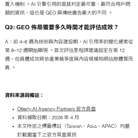
置入機制 。AI 引擎引用的是其判定最可靠、最符合用戶問
題的資訊，這也是 GEO 與傳統廣告最大的不同 。
Q3: GEO 佈局需要多久時間才能評估成效？
A：前 4–6 週為技術與內容建設期，AI 引用率的變化通常從
第 8–12 週開始顯現 。首次評估里程碑建議設定在第 12
週，但具體成效將依產業競爭度與內容規模和網站原體質而
異 。
資料來源與備註：
Otterly.AI Agency Partners 官方頁面
資料擷取日期：2026 年 4 月
本文所述之標籤標註（Taiwan、Asia、APAC）均基
於截圖當下之官方頁面資訊