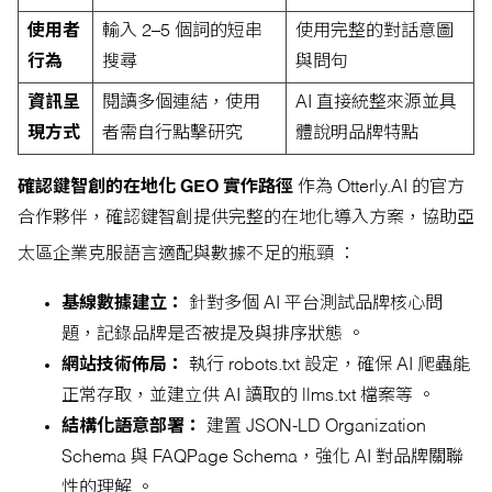
使用者
輸入 2–5 個詞的短串
使用完整的對話意圖
行為
搜尋
與問句
資訊呈
閱讀多個連結，使用
AI 直接統整來源並具
現方式
者需自行點擊研究
體說明品牌特點
確認鍵智創的在地化 GEO 實作路徑
作為 Otterly.AI 的官方
合作夥伴，確認鍵智創提供完整的在地化導入方案，協助亞
太區企業克服語言適配與數據不足的瓶頸
：
基線數據建立：
針對多個 AI 平台測試品牌核心問
題，記錄品牌是否被提及與排序狀態 。
網站技術佈局：
執行 robots.txt 設定，確保 AI 爬蟲能
正常存取，並建立供 AI 讀取的 llms.txt 檔案等 。
結構化語意部署：
建置 JSON-LD Organization
Schema 與 FAQPage Schema，強化 AI 對品牌關聯
性的理解 。