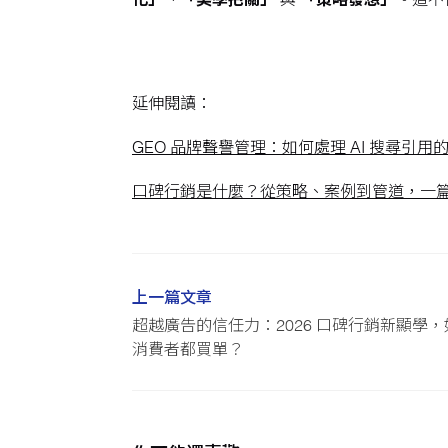
化」
、
「美學把關」
與
「策略發想」
。這不
延伸閱讀：
GEO 品牌聲譽管理：如何處理 AI 搜尋引
口碑行銷是什麼？從策略、案例到管道，一
上一篇文章
超越廣告的信任力：2026 口碑行銷新顯學，
消費者都買單？