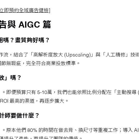
[立即預約全域廣告健檢]
告與 AIGC 篇
商用嗎？畫質夠好嗎？
流，結合了「高解析度放大 (Upscaling)」與「人工精修」
細節無瑕疵，完全符合商業投放標準。
放」嗎？
預算只有 5-10萬，我們也能依照比例分配在「主動搜尋 (Goog
ROI 最高的渠道，再逐步擴大。
設計師要做什麼？
原本他們 80% 的時間在做去背、換尺寸等重複工作；導入 A