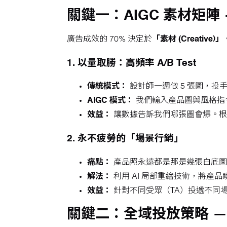
關鍵一：AIGC 素材矩
廣告成效的 70% 決定於
「素材 (Creative)」
1. 以量取勝：高頻率 A/B Test
傳統模式：
設計師一週做 5 張圖，投手
AIGC 模式：
我們輸入產品圖與風格指令
效益：
讓數據告訴我們哪張圖會爆。根
2. 永不疲勞的「場景行銷」
痛點：
產品照永遠都是那是幾張白底圖
解法：
利用 AI 局部重繪技術，將產
效益：
針對不同受眾（TA）投遞不同場
關鍵二：全域投放策略 —