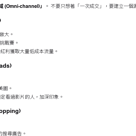
 (Omni-channel)」
。 不要只想著「一次成交」，要建立一個
)
池做大。
、挑戰賽。
算法紅利獲取大量低成本流量。
ads)
境美圖。
g)」鎖定看過影片的人，加深印象。
opping)
性的搜尋廣告。