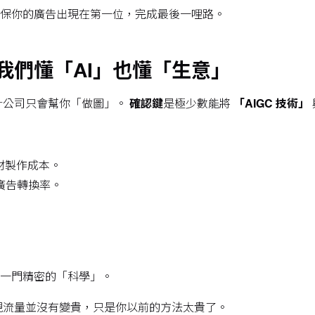
保你的廣告出現在第一位，完成最後一哩路。
我們懂「AI」也懂「生意」
計公司只會幫你「做圖」。
確認鍵
是極少數能將
「AIGC 技術」
的素材製作成本。
的廣告轉換率。
而是一門精密的「科學」。
現流量並沒有變貴，只是你以前的方法太貴了。