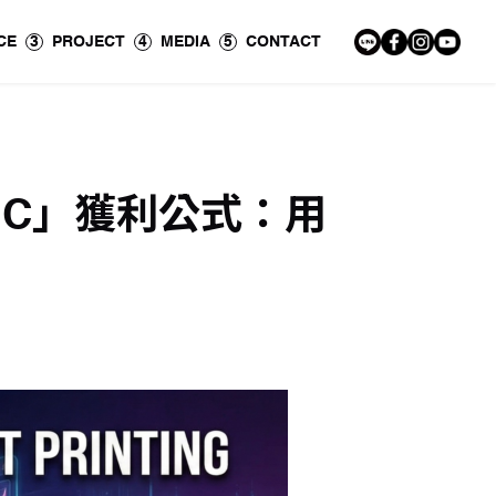
CE
3
PROJECT
4
MEDIA
5
CONTACT
IGC」獲利公式：用