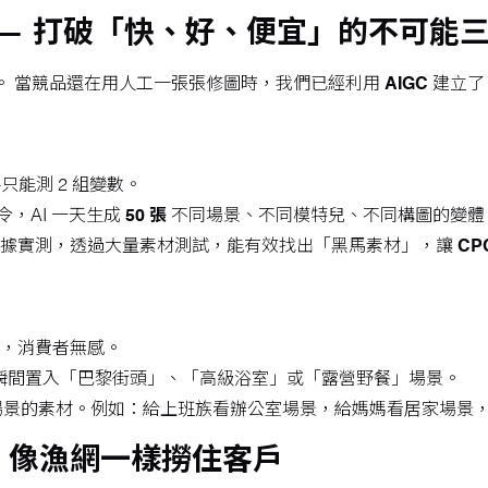
陣 — 打破「快、好、便宜」的不可能
。 當競品還在用人工一張張修圖時，我們已經利用
AIGC
建立了
只能測 2 組變數。
，AI 一天生成
50 張
不同場景、不同模特兒、不同構圖的變體 (Vari
據實測，透過大量素材測試，能有效找出「黑馬素材」，讓
CP
，消費者無感。
品瞬間置入「巴黎街頭」、「高級浴室」或「露營野餐」場景。
景的素材。例如：給上班族看辦公室場景，給媽媽看居家場景，大幅
 像漁網一樣撈住客戶