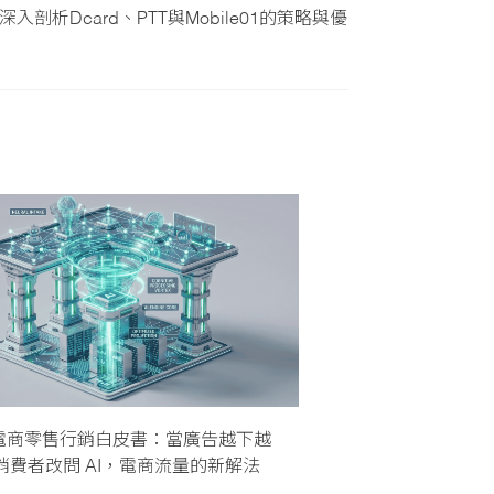
剖析Dcard、PTT與Mobile01的策略與優
6 電商零售行銷白皮書：當廣告越下越
消費者改問 AI，電商流量的新解法