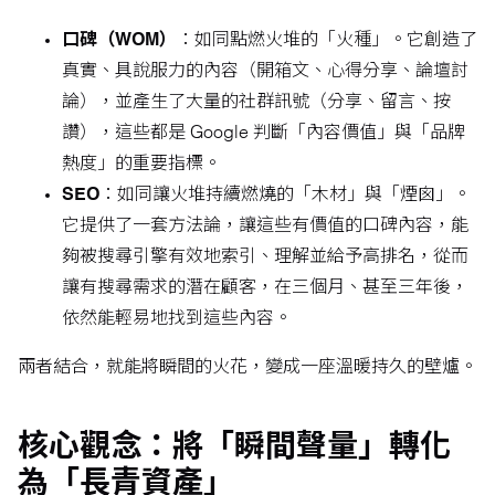
口碑（WOM）
：如同點燃火堆的「火種」。它創造了
真實、具說服力的內容（開箱文、心得分享、論壇討
論），並產生了大量的社群訊號（分享、留言、按
讚），這些都是 Google 判斷「內容價值」與「品牌
熱度」的重要指標。
SEO
：如同讓火堆持續燃燒的「木材」與「煙囪」。
它提供了一套方法論，讓這些有價值的口碑內容，能
夠被搜尋引擎有效地索引、理解並給予高排名，從而
讓有搜尋需求的潛在顧客，在三個月、甚至三年後，
依然能輕易地找到這些內容。
兩者結合，就能將瞬間的火花，變成一座溫暖持久的壁爐。
核心觀念：將「瞬間聲量」轉化
為「長青資產」