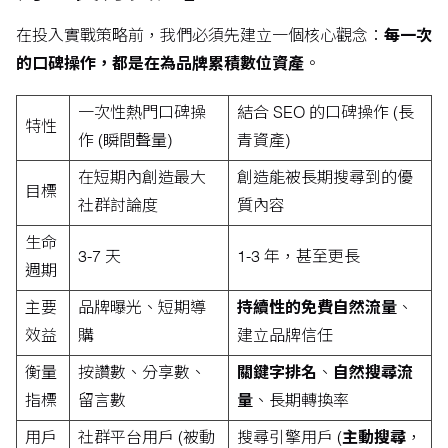
在投入實戰策略前，我們必須先建立一個核心觀念：
每一次
的口碑操作，都是在為品牌累積數位資產
。
一次性熱門口碑操
結合 SEO 的口碑操作 (長
特性
作 (瞬間聲量)
青資產)
在短期內創造最大
創造能被長期搜尋到的優
目標
社群討論度
質內容
生命
3-7 天
1-3 年，甚至更長
週期
主要
品牌曝光、短期導
持續性的免費自然流量
、
效益
購
建立品牌信任
衡量
按讚數、分享數、
關鍵字排名
、
自然搜尋流
指標
留言數
量
、長期轉換率
用戶
社群平台用戶 (被動
搜尋引擎用戶 (
主動搜尋
，